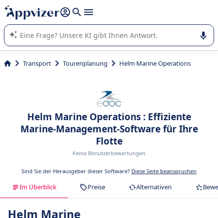
beantworten (mehrere Zeilen mit
Shift + Eingabe
).
Die KI von Appvizer führt Sie bei der Nutzung oder Auswahl
von SaaS-Software in Unternehmen.
Transport
Tourenplanung
Helm Marine Operations
Helm Marine Operations : Effiziente
Marine-Management-Software für Ihre
Flotte
Keine Benutzerbewertungen
Sind Sie der Herausgeber dieser Software?
Diese Seite beanspruchen
Im Überblick
Preise
Alternativen
Bewe
Helm Marine