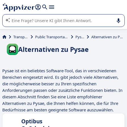
beantworten (mehrere Zeilen mit
Shift + Eingabe
).
Die KI von Appvizer führt Sie bei der Nutzung oder Auswahl
von SaaS-Software in Unternehmen.
Transport
Public Transportation
Pysae
Alternativen zu Pysae
Alternativen zu Pysae
Pysae ist ein beliebtes Software-Tool, das in verschiedenen
Bereichen eingesetzt wird. Es gibt jedoch viele Alternativen,
die möglicherweise besser zu Ihren spezifischen
Anforderungen passen oder zusätzliche Funktionen bieten. In
diesem Abschnitt finden Sie eine Liste empfohlener
Alternativen zu Pysae, die Ihnen helfen können, die für Ihre
Bedürfnisse am besten geeignete Software auszuwählen.
Optibus