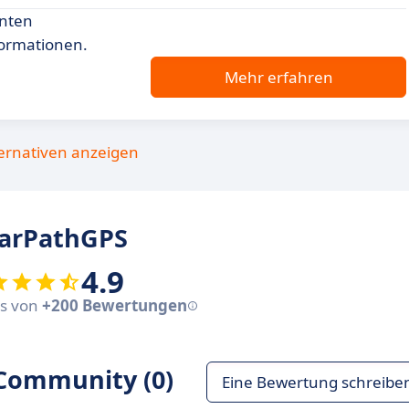
enten
ormationen.
Mehr erfahren
ternativen anzeigen
arPathGPS
4.9
sis von
+200 Bewertungen
Community (0)
Eine Bewertung schreibe