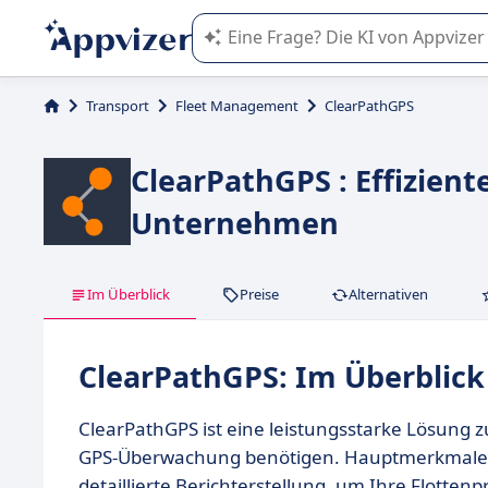
Die KI von Appvizer führt Sie bei d
Transport
Fleet Management
ClearPathGPS
ClearPathGPS : Effizient
Unternehmen
Im Überblick
Preise
Alternativen
ClearPathGPS: Im Überblick
ClearPathGPS ist eine leistungsstarke Lösung z
GPS-Überwachung benötigen. Hauptmerkmale si
detaillierte Berichterstellung, um Ihre Flotten