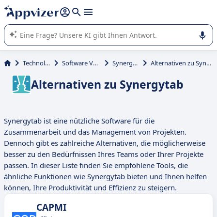
beantworten (mehrere Zeilen mit
Shift + Eingabe
).
Die KI von Appvizer führt Sie bei der Nutzung oder Auswahl
von SaaS-Software in Unternehmen.
Technologie
Software Vendor
Synergytab
Alternativen zu Synergytab
Alternativen zu Synergytab
Synergytab ist eine nützliche Software für die
Zusammenarbeit und das Management von Projekten.
Dennoch gibt es zahlreiche Alternativen, die möglicherweise
besser zu den Bedürfnissen Ihres Teams oder Ihrer Projekte
passen. In dieser Liste finden Sie empfohlene Tools, die
ähnliche Funktionen wie Synergytab bieten und Ihnen helfen
können, Ihre Produktivität und Effizienz zu steigern.
CAPMI