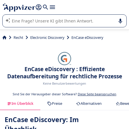
beantworten (mehrere Zeilen mit
Shift + Eingabe
).
Die KI von Appvizer führt Sie bei der Nutzung oder Auswahl
von SaaS-Software in Unternehmen.
Recht
Electronic Discovery
EnCase eDiscovery
EnCase eDiscovery : Effiziente
Datenaufbereitung für rechtliche Prozesse
Keine Benutzerbewertungen
Sind Sie der Herausgeber dieser Software?
Diese Seite beanspruchen
Im Überblick
Preise
Alternativen
Bewe
EnCase eDiscovery: Im