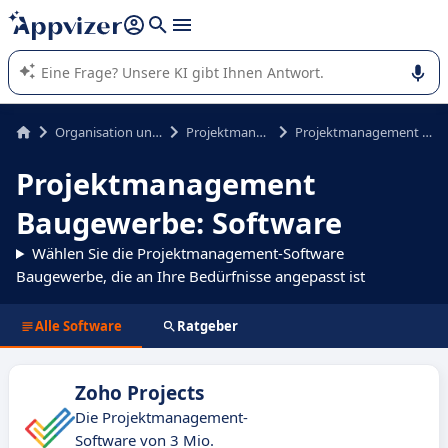
beantworten (mehrere Zeilen mit
Shift + Eingabe
).
Die KI von Appvizer führt Sie bei der Nutzung oder Auswahl
von SaaS-Software in Unternehmen.
Organisation und Planung
Projektmanagement
Projektmanagement Baugewerbe
Projektmanagement
Baugewerbe: Software
Wählen Sie die Projektmanagement-Software
Baugewerbe, die an Ihre Bedürfnisse angepasst ist
Alle Software
Ratgeber
Zoho Projects
Die Projektmanagement-
Software von 3 Mio.