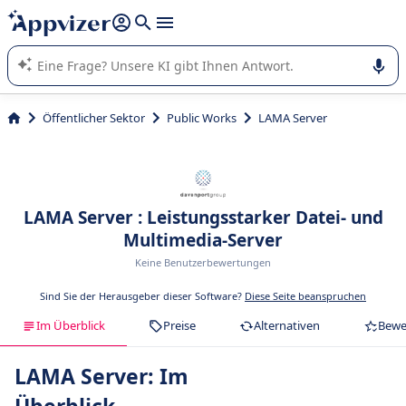
beantworten (mehrere Zeilen mit
Shift + Eingabe
).
Die KI von Appvizer führt Sie bei der Nutzung oder Auswahl
von SaaS-Software in Unternehmen.
Öffentlicher Sektor
Public Works
LAMA Server
LAMA Server : Leistungsstarker Datei- und
Multimedia-Server
Keine Benutzerbewertungen
Sind Sie der Herausgeber dieser Software?
Diese Seite beanspruchen
Im Überblick
Preise
Alternativen
Bewe
LAMA Server: Im