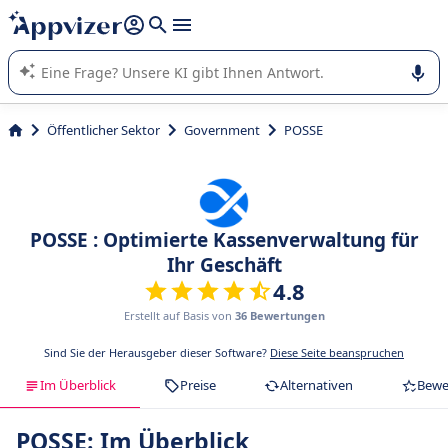
beantworten (mehrere Zeilen mit
Shift + Eingabe
).
Die KI von Appvizer führt Sie bei der Nutzung oder Auswahl
von SaaS-Software in Unternehmen.
Öffentlicher Sektor
Government
POSSE
POSSE : Optimierte Kassenverwaltung für
Ihr Geschäft
4.8
Erstellt auf Basis von
36 Bewertungen
Sind Sie der Herausgeber dieser Software?
Diese Seite beanspruchen
Im Überblick
Preise
Alternativen
Bewe
POSSE: Im Überblick