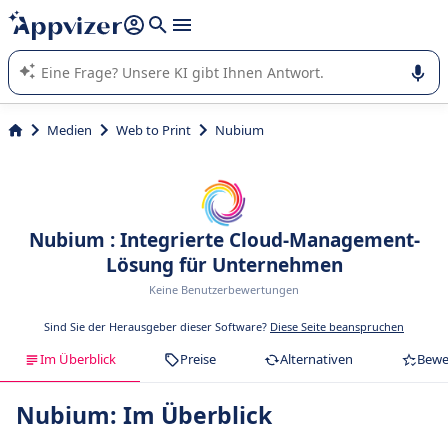
beantworten (mehrere Zeilen mit
Shift + Eingabe
).
Die KI von Appvizer führt Sie bei der Nutzung oder Auswahl
von SaaS-Software in Unternehmen.
Medien
Web to Print
Nubium
Nubium : Integrierte Cloud-Management-
Lösung für Unternehmen
Keine Benutzerbewertungen
Sind Sie der Herausgeber dieser Software?
Diese Seite beanspruchen
Im Überblick
Preise
Alternativen
Bewe
Nubium: Im Überblick