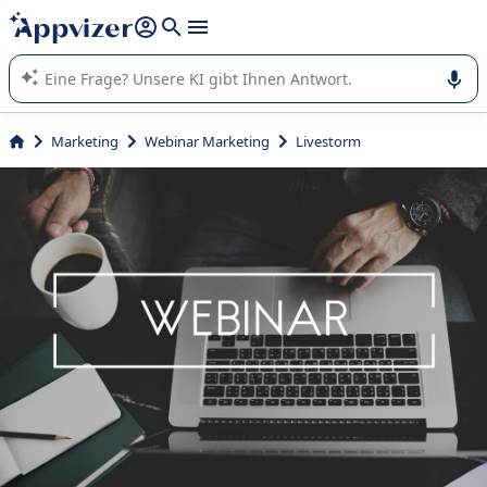
beantworten (mehrere Zeilen mit
Shift + Eingabe
).
Die KI von Appvizer führt Sie bei der Nutzung oder Auswahl
von SaaS-Software in Unternehmen.
Marketing
Webinar Marketing
Livestorm