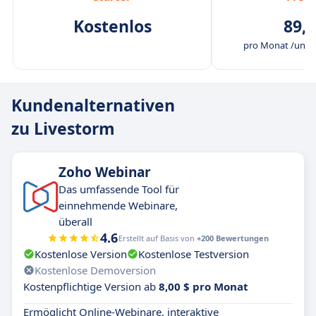
Kostenlos
89,0
pro Monat /unbe
Kundenalternativen
zu Livestorm
Zoho Webinar
Das umfassende Tool für
einnehmende Webinare,
überall
4.6
Erstellt auf Basis von
+200 Bewertungen
Kostenlose Version
Kostenlose Testversion
Kostenlose Demoversion
Kostenpflichtige Version ab
8,00 $ pro Monat
Ermöglicht Online-Webinare, interaktive