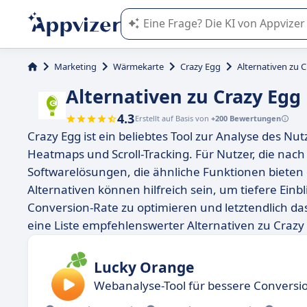
Die KI von Appvizer führt Sie bei d
Marketing
Wärmekarte
Crazy Egg
Alternativen zu 
Alternativen zu Crazy Egg
4.3
Erstellt auf Basis von
+200 Bewertungen
Crazy Egg ist ein beliebtes Tool zur Analyse des N
Heatmaps und Scroll-Tracking. Für Nutzer, die nach 
Softwarelösungen, die ähnliche Funktionen bieten 
Alternativen können hilfreich sein, um tiefere Einb
Conversion-Rate zu optimieren und letztendlich da
eine Liste empfehlenswerter Alternativen zu Crazy
Lucky Orange
Webanalyse-Tool für bessere Conversi