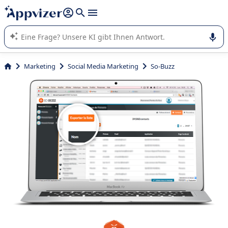
beantworten (mehrere Zeilen mit
Shift + Eingabe
).
Die KI von Appvizer führt Sie bei der Nutzung oder Auswahl
von SaaS-Software in Unternehmen.
Marketing
Social Media Marketing
So-Buzz