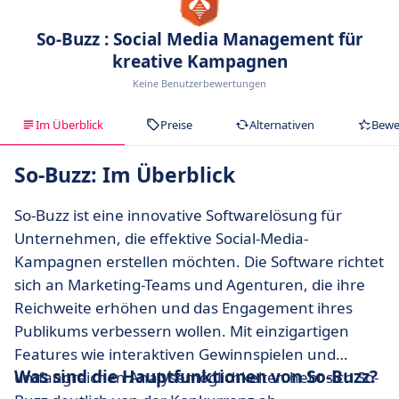
So-Buzz : Social Media Management für
kreative Kampagnen
Keine Benutzerbewertungen
Im Überblick
Preise
Alternativen
Bewe
So-Buzz: Im Überblick
So-Buzz ist eine innovative Softwarelösung für
Unternehmen, die effektive Social-Media-
Kampagnen erstellen möchten. Die Software richtet
sich an Marketing-Teams und Agenturen, die ihre
Reichweite erhöhen und das Engagement ihres
Publikums verbessern wollen. Mit einzigartigen
Features wie interaktiven Gewinnspielen und
Was sind die Hauptfunktionen von So-Buzz?
umfangreichen Analysemöglichkeiten hebt sich So-