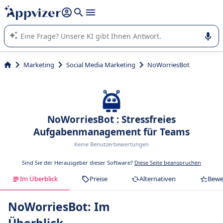
beantworten (mehrere Zeilen mit
Shift + Eingabe
).
Die KI von Appvizer führt Sie bei der Nutzung oder Auswahl
von SaaS-Software in Unternehmen.
Marketing
Social Media Marketing
NoWorriesBot
NoWorriesBot : Stressfreies
Aufgabenmanagement für Teams
Keine Benutzerbewertungen
Sind Sie der Herausgeber dieser Software?
Diese Seite beanspruchen
Im Überblick
Preise
Alternativen
Bewe
NoWorriesBot: Im