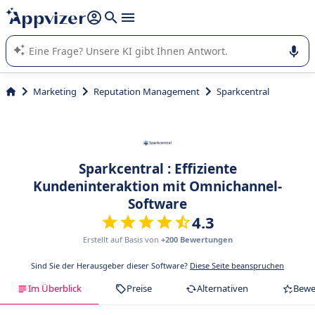
beantworten (mehrere Zeilen mit
Shift + Eingabe
).
Die KI von Appvizer führt Sie bei der Nutzung oder Auswahl
von SaaS-Software in Unternehmen.
Marketing
Reputation Management
Sparkcentral
Sparkcentral : Effiziente
Kundeninteraktion mit Omnichannel-
Software
4.3
Erstellt auf Basis von
+200 Bewertungen
Sind Sie der Herausgeber dieser Software?
Diese Seite beanspruchen
Im Überblick
Preise
Alternativen
Bewe