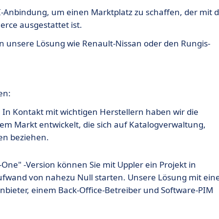
PI-Anbindung, um einen Marktplatz zu schaffen, der mit 
rce ausgestattet ist.
n unsere Lösung wie Renault-Nissan oder den Rungis-
en:
:
In Kontakt mit wichtigen Herstellern haben wir die
m Markt entwickelt, die sich auf Katalogverwaltung,
en beziehen.
n-One" -Version können Sie mit Uppler ein Projekt in
aufwand von nahezu Null starten. Unsere Lösung mit ei
Anbieter, einem Back-Office-Betreiber und Software-PIM
rt keinen externen Baustein und keinen Integrator, um