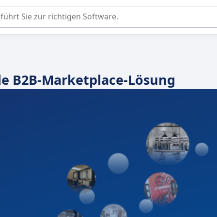
er Nutzung oder Auswahl von SaaS-Software in Unternehmen.
nde B2B-Marketplace-Lösung