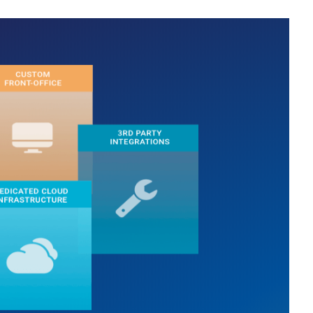
 potenziell mit einem bestimmten Modul angereichert,
Lösung die Schaffung eines maßgeschneiderten
rbeitsabläufe und Funktionsanforderungen erfüllt.