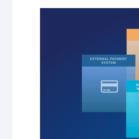
Anpassung:
Mit mehr als 100 Modulen und
ermöglicht Ihnen die Uppler Marketplace-
Marktplatzes, der die anspruchsvollsten A