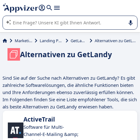
beantworten (mehrere Zeilen mit
Shift + Eingabe
).
Die KI von Appvizer führt Sie bei der Nutzung oder Auswahl
von SaaS-Software in Unternehmen.
Marketing
Landing Page
GetLandy
Alternativen zu GetLandy
Alternativen zu GetLandy
Sind Sie auf der Suche nach Alternativen zu GetLandy? Es gibt
zahlreiche Softwarelösungen, die ähnliche Funktionen bieten
und Ihre Anforderungen ebenso zuverlässig erfüllen können.
Im Folgenden finden Sie eine Liste empfohlener Tools, die sich
als beste Alternativen zu GetLandy erwiesen haben.
ActiveTrail
Software für Multi-
Channel-E-Mailing &amp;