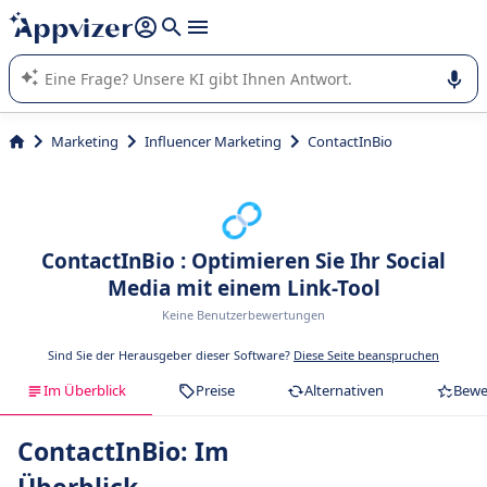
beantworten (mehrere Zeilen mit
Shift + Eingabe
).
Die KI von Appvizer führt Sie bei der Nutzung oder Auswahl
von SaaS-Software in Unternehmen.
Marketing
Influencer Marketing
ContactInBio
ContactInBio : Optimieren Sie Ihr Social
Media mit einem Link-Tool
Keine Benutzerbewertungen
Sind Sie der Herausgeber dieser Software?
Diese Seite beanspruchen
Im Überblick
Preise
Alternativen
Bewe
ContactInBio: Im