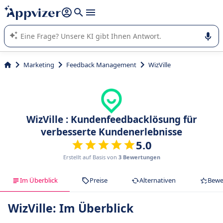
beantworten (mehrere Zeilen mit
Shift + Eingabe
).
Die KI von Appvizer führt Sie bei der Nutzung oder Auswahl
von SaaS-Software in Unternehmen.
Marketing
Feedback Management
WizVille
WizVille : Kundenfeedbacklösung für
verbesserte Kundenerlebnisse
5.0
Erstellt auf Basis von
3 Bewertungen
Im Überblick
Preise
Alternativen
Bewe
WizVille: Im Überblick