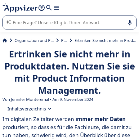
beantworten (mehrere Zeilen mit
Shift + Eingabe
).
Die KI von Appvizer führt Sie bei der Nutzung oder Auswahl
von SaaS-Software in Unternehmen.
Organisation und Planung
PIM
Ertrinken Sie nicht mehr in Produktdaten. Nutzen Sie sie mit Product Information Management.
Ertrinken Sie nicht mehr in
Produktdaten. Nutzen Sie sie
mit Product Information
Management.
Von
Jennifer Montérémal
• Am 9. November 2024
Inhaltsverzeichnis
Im digitalen Zeitalter werden
immer mehr Daten
• Was genau ist Product Information Management?
produziert, so dass es für die Fachleute, die damit zu
• Warum sollte man ein PIM verwenden? Zahlreiche
tun haben, schwierig wird, den Überblick über diese