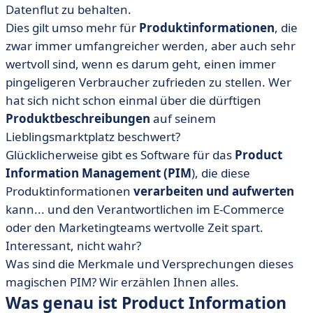
Herausforderungen und Vorteile
Datenflut zu behalten.
Dies gilt umso mehr für
Produktinformationen
, die
• Product Information Management... für wen?
zwar immer umfangreicher werden, aber auch sehr
• Wie funktioniert ein PIM?
wertvoll sind, wenn es darum geht, einen immer
• Wie können Sie Ihr zukünftiges PIM richtig auswählen
pingeligeren Verbraucher zufrieden zu stellen. Wer
und einführen?
hat sich nicht schon einmal über die dürftigen
• Was ist bei Product Information Management zu
Produktbeschreibungen
auf seinem
beachten?
Lieblingsmarktplatz beschwert?
Glücklicherweise gibt es Software für das
Product
Information Management
(PIM
), die diese
Produktinformationen
verarbeiten und aufwerten
kann... und den Verantwortlichen im E-Commerce
oder den Marketingteams wertvolle Zeit spart.
Interessant, nicht wahr?
Was sind die Merkmale und Versprechungen dieses
magischen PIM? Wir erzählen Ihnen alles.
Was genau ist Product Information