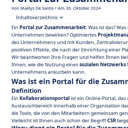
Von
Maëlys De Santis
• Am 30. Oktober 2024
Inhaltsverzeichnis
Ein
Portal zur Zusammenarbeit
: Was ist das? Was
• Was ist ein Portal für die Zusammenarbeit?
Unternehmen bewirken? Optimiertes
Projektman
des Unternehmens und mit Kunden, Zentralisieru
• Warum sollte man ein kollaboratives Portal ein
positiven Effekte, die nach der Einrichtung einer 
• Die Funktionen eines Portals für die Zusamm
Wir beantworten Ihre Fragen und helfen Ihnen bei
• Wie wählt man ein Portal für die Zusammenarb
Ihnen, wie die Nutzung eines
sozialen Netzwerks
Unternehmens ankurbeln kann.
• Arbeiten Sie zusammen, um besser zu arbeite
Was ist ein Portal für die Zusa
• Bevor Sie sich für ein Portal zur Zusammenarbe
Definition
Ein
Kollaborationsportal
ist ein Online-Portal, da
Austauschbereich innerhalb einer Organisation dars
die Tools, die von den Mitarbeitern gemeinsam ge
Vielleicht ist Ihnen auch schon der Begriff
CSR
beg