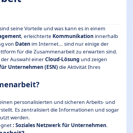
 sind seine Vorteile und was kann es in einem
agement
, erleichterte
Kommunikation
innerhalb
ng von
Daten
im Internet... sind nur einige der
richten?
Plattform für die Zusammenarbeit zu erwarten sind.
enarbeit in Unternehmen
 der Auswahl einer
Cloud-Lösung
und zeigen
eit aus?
 für Unternehmen (ESN)
die Aktivität Ihres
n
mmenarbeit?
it entscheiden...
s einen personalisierten und sicheren Arbeits- und
tellt. Es zentralisiert die Informationen und sogar
nutzt werden.
egnet
: Soziales Netzwerk für Unternehmen
.