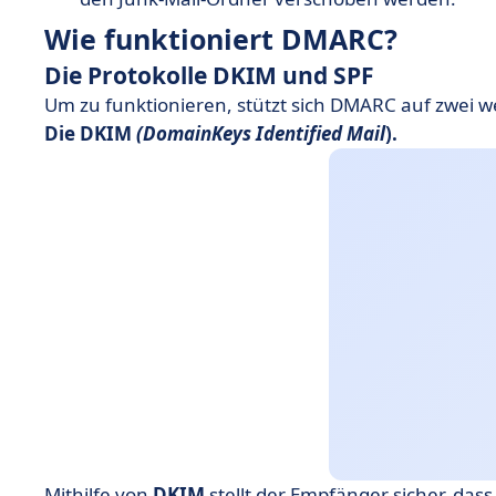
Wie funktioniert DMARC?
Die Protokolle DKIM und SPF
Um zu funktionieren, stützt sich DMARC auf zwei we
Die DKIM
(DomainKeys
Identified
Mail
).
Mithilfe von
DKIM
stellt der Empfänger sicher, da