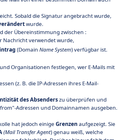
eicht. Sobald die Signatur angebracht wurde,
verändert
wurde.
and der Übereinstimmung zwischen :
er Nachricht verwendet wurde,
intrag
(Domain
Name System
) verfügbar ist.
d Organisationen festlegen, wer E-Mails mit
sen (z. B. die IP-Adressen ihres E-Mail-
ntizität
des
Absenders
zu überprüfen und
 als "from"-Adressen und Domainnamen ausgeben.
olle hat jedoch einige
Grenzen
aufgezeigt. Sie
A
(Mail
Transfer
Agent
) genau weiß, welche