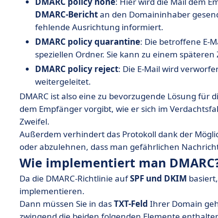
DMARC
policy none
: Hier wird die Mail dem E
DMARC-Bericht
an den Domaininhaber gesende
fehlende Ausrichtung informiert.
DMARC
policy
quarantine
: Die betroffene E-M
speziellen Ordner. Sie kann zu einem späteren
DMARC
policy
reject
: Die E-Mail wird verworfe
weitergeleitet.
DMARC ist also eine zu bevorzugende Lösung für d
dem Empfänger vorgibt, wie er sich im Verdachtsfall
Zweifel.
Außerdem verhindert das Protokoll dank der Möglic
oder abzulehnen, dass man gefährlichen Nachricht
Wie implementiert man DMARC
Da die DMARC-Richtlinie auf
SPF
und
DKIM
basiert
implementieren.
Dann müssen Sie in das
TXT-Feld
Ihrer Domain ge
zwingend die beiden folgenden Elemente enthalte