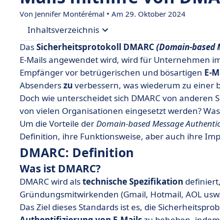
Von
Jennifer Montérémal
• Am 29. Oktober 2024
Inhaltsverzeichnis
Das
Sicherheitsprotokoll
DMARC
(Domain-based 
• DMARC: Definition
E-Mails angewendet wird, wird für Unternehmen imm
Empfänger vor betrügerischen und bösartigen
E-M
• Wie funktioniert DMARC?
Absenders
zu
verbessern, was wiederum zu einer 
• Wie implementiert man DMARC?
Doch wie unterscheidet sich DMARC von anderen S
von vielen Organisationen eingesetzt werden? Was 
Um die Vorteile der
Domain-based Message Authentic
Definition, ihre Funktionsweise, aber auch ihre I
DMARC: Definition
Was ist DMARC?
DMARC wird als
technische
Spezifikation
definiert
Gründungsmitwirkenden (Gmail, Hotmail, AOL usw.)
Das Ziel dieses Standards ist es, die Sicherheits
Authentifizierung
von
E-Mails
zu beheben, indem