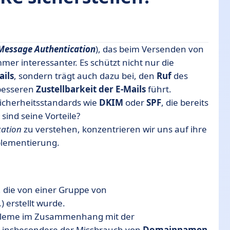
Message Authentication
), das beim Versenden von
er interessanter. Es schützt nicht nur die
ails
, sondern trägt auch dazu bei, den
Ruf
des
besseren
Zustellbarkeit
der
E-Mails
führt.
icherheitsstandards wie
DKIM
oder
SPF
, die bereits
sind seine Vorteile?
ation
zu verstehen, konzentrieren wir uns auf ihre
mplementierung.
, die von einer Gruppe von
 erstellt wurde.
probleme im Zusammenhang mit der
 insbesondere der Missbrauch von
Domainnamen