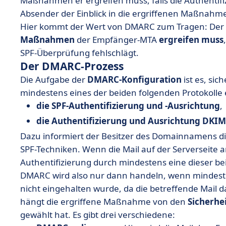
Maßnahmen er ergreifen muss, falls die Authentifi
Absender der Einblick in die ergriffenen Maßnahm
Hier kommt der Wert von DMARC zum Tragen: Der Ab
Maßnahmen
der Empfänger-MTA
ergreifen
muss
SPF-Überprüfung fehlschlägt.
Der DMARC-Prozess
Die Aufgabe der
DMARC-Konfiguration
ist es, sic
mindestens eines der beiden folgenden Protokolle 
die SPF-Authentifizierung und -Ausrichtung
,
die Authentifizierung und Ausrichtung DKIM
Dazu informiert der Besitzer des Domainnamens di
SPF-Techniken. Wenn die Mail auf der Serverseite 
Authentifizierung durch mindestens eine dieser be
DMARC wird also nur dann handeln, wenn mindes
nicht eingehalten wurde, da die betreffende Mail da
hängt die ergriffene Maßnahme von den
Sicherhe
gewählt hat. Es gibt drei verschiedene: