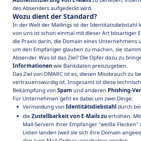
des Absenders aufgedeckt wird.
Wozu dient der Standard?
In der Welt der Mailings ist der Identitätsdiebstahl
von uns ist schon einmal mit dieser Art bösartiger 
die Praxis darin, die Domain eines Unternehmens u
um den Empfänger glauben zu machen, sie stammt
Absender. Was ist das Ziel? Die Opfer dazu zu bring
Informationen
wie Bankdaten preiszugeben.
Das Ziel von DMARC ist es, diesen Missbrauch zu 
vertrauenswürdig ist. Insgesamt ist diese technisch
Bekämpfung von
Spam
und anderen
Phishing-Ve
Für Unternehmen geht es dabei um zwei Dinge:
Vermeidung von
Identitätsdiebstahl
durch bö
die
Zustellbarkeit von E-Mails
zu
erhöhen. Mi
Mail-Servern ihrer Empfänger "weiße Flecken" 
Listen landen (weil sie sich ihre Domain angee
den Junk-Mail-Ordner verschoben werden.