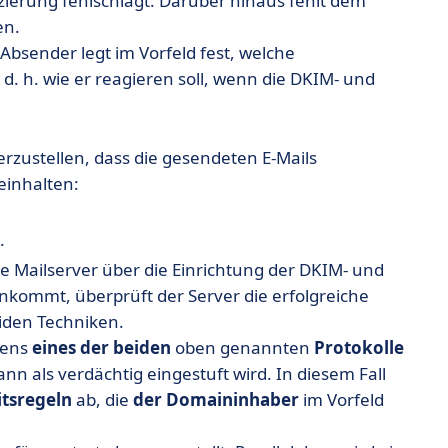
zierung fehlschlägt. Darüber hinaus fehlt dem
en.
sender legt im Vorfeld fest, welche
, d. h. wie er reagieren soll, wenn die DKIM- und
herzustellen, dass die gesendeten E-Mails
einhalten:
.
e Mailserver über die Einrichtung der DKIM- und
ankommt, überprüft der Server die erfolgreiche
iden Techniken.
tens
eines
der
beiden
oben genannten
Protokolle
nn als verdächtig eingestuft wird. In diesem Fall
itsregeln
ab, die
der
Domaininhaber
im Vorfeld