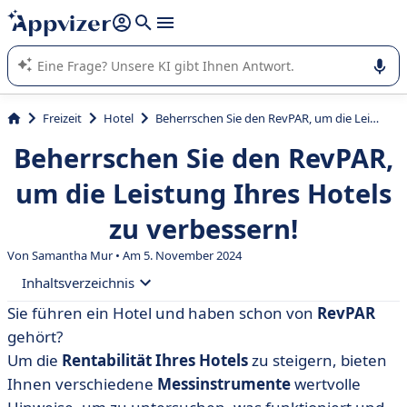
beantworten (mehrere Zeilen mit
Shift + Eingabe
).
Die KI von Appvizer führt Sie bei der Nutzung oder Auswahl
von SaaS-Software in Unternehmen.
Freizeit
Hotel
Beherrschen Sie den RevPAR, um die Leistung Ihres Hotels zu verbessern!
Beherrschen Sie den RevPAR,
um die Leistung Ihres Hotels
zu verbessern!
Von Samantha Mur • Am 5. November 2024
Inhaltsverzeichnis
Sie führen ein Hotel und haben schon von
RevPAR
• Der RevPAR eines Hotels: Definition
gehört?
• Wie berechnet man den RevPAR eines Hotels?
Um die
Rentabilität Ihres Hotels
zu steigern, bieten
Ihnen verschiedene
Messinstrumente
wertvolle
• Wie analysiert man den RevPAR?