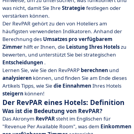
Hinweise, um zu untersuchen, was funktioniert und
• 4 Tipps, wie Sie Ihren RevPAR verbessern können.
was nicht, damit Sie Ihre
Strategie
festlegen oder
verstärken können.
Der RevPAR gehört zu den von Hoteliers am
häufigsten verwendeten Indikatoren. Anhand der
Berechnung des
Umsatzes pro verfügbarem
Zimmer
hilft er Ihnen, die
Leistung Ihres Hotels
zu
bewerten, und unterstützt Sie bei strategischen
Entscheidungen
.
Lernen Sie, wie Sie den RevPARP
berechnen
und
analysieren
können, und finden Sie am Ende dieses
Artikels Tipps, wie Sie
die Einnahmen
Ihres Hotels
steigern
können!
Der RevPAR eines Hotels: Definition
Was ist die Bedeutung von RevPAR?
Das Akronym
RevPAR
steht im Englischen für
"Revenue Per Available Room", was dem
Einkommen