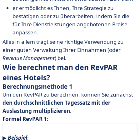
er ermöglicht es Ihnen, Ihre Strategie zu
bestätigen oder zu überarbeiten, indem Sie die
für Ihre Dienstleistungen angebotenen Preise
anpassen.
Alles in allem trägt seine richtige Verwendung zu
einer guten Verwaltung Ihrer Einnahmen (oder
Revenue Management
) bei.
Wie berechnet man den RevPAR
eines Hotels?
Berechnungsmethode 1
Um den RevPAR zu berechnen, können Sie zunächst
den durchschnittlichen Tagessatz mit der
Auslastung multiplizieren
.
Formel RevPAR 1
:
durchschnittlicher Tagessatz (ADR) x
▶︎
Beispiel
: