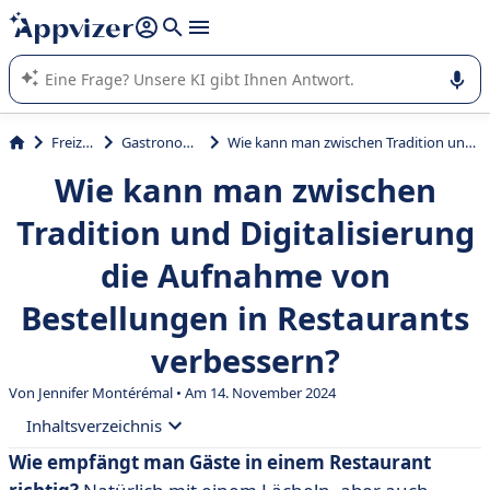
beantworten (mehrere Zeilen mit
Shift + Eingabe
).
Die KI von Appvizer führt Sie bei der Nutzung oder Auswahl
von SaaS-Software in Unternehmen.
Freizeit
Gastronomie
Wie kann man zwischen Tradition und Digitalisierung die Aufnahme von Bestellungen in Restaurants verbessern?
Wie kann man zwischen
Tradition und Digitalisierung
die Aufnahme von
Bestellungen in Restaurants
verbessern?
Von
Jennifer Montérémal
• Am 14. November 2024
Inhaltsverzeichnis
Wie empfängt man Gäste in einem Restaurant
• Die Bedeutung der Bestellungsaufnahme im