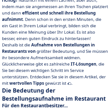
richtig?
Natürlich mit einem Lächeln, aber auch,
Restaurant
indem man sie angemessen an ihren Tischen platziert
• Wie nimmt man die Bestellung eines Gastes im
und dann
effizient und schnell ihre Bestellung
Restaurant effizient auf? 5 Tipps auf dem Menü.
aufnimmt
. Denn schon in den ersten Minuten, die
• Warum sollte man die Bestellungsaufnahme im
ein Gast in Ihrem Lokal verbringt, bilden sich die
Restaurant digitalisieren?
Kunden eine Meinung über Ihr Lokal. Es ist also
besser, einen guten Eindruck zu hinterlassen!
• Die verschiedenen Lösungen für die
Bestellungsaufnahme in Restaurants
Deshalb ist die
Aufnahme von Bestellungen in
Restaurants von
größter Bedeutung, und Sie müssen
• Bestellungsaufnahme im Restaurant: Wir fassen
zusammen!
ihr besondere Aufmerksamkeit widmen.
Glücklicherweise gibt es zahlreiche
IT-Lösungen
, die
Sie bei diesem wichtigen Schritt im Service
unterstützen. Entdecken Sie sie in diesem Artikel, der
mit
wertvollen Tipps
gewürzt ist 🌮.
Die Bedeutung der
Bestellungsaufnahme im Restaurant
Für den Restaurantbesitzer...