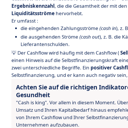
Ergebniskennzahl
, die die Gesamtheit der mit d
Liquiditätsströme
hervorhebt.
Er umfasst :
die eingehenden Zahlungsströme
(cash in
), z.
die ausgehenden Ströme
(cash out
), z. B. die
Lieferantenschulden.
💡 Der Cashflow wird häufig mit dem Cashflow (
Sel
einen Hinweis auf die Selbstfinanzierungskraft ei
zwei unterschiedliche Begriffe. Ein
positiver Cashf
Selbstfinanzierung, und er kann auch negativ sein,
Achten Sie auf die richtigen Indikatore
Gesundheit
"Cash is king". Vor allem in diesem Moment. Übe
Umsatz und Ihren Kapitalbedarf hinaus empfehle
von Ihrem Cashflow und Ihrer Selbstfinanzierung
Unternehmen aufzubauen.