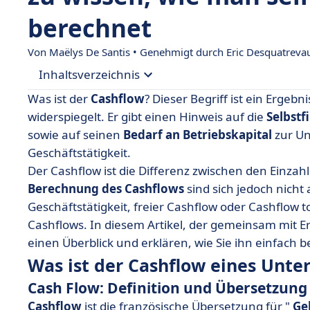
berechnet
Von
Maëlys De Santis
• Genehmigt durch Eric Desquatreva
Inhaltsverzeichnis
Was ist der
Cashflow
? Dieser Begriff ist ein Ergebn
• Was ist der Cashflow eines Unternehmens?
widerspiegelt. Er gibt einen Hinweis auf die
Selbstf
sowie auf seinen
Bedarf an Betriebskapital
zur Un
• Wie berechnet man den Cashflow?
Geschäftstätigkeit.
• Wie analysiert man den Cashflow?
Der Cashflow ist die Differenz zwischen den Einza
• Antizipieren Sie, um einen negativen Cashflo
Berechnung des Cashflows
sind sich jedoch nicht 
Geschäftstätigkeit, freier Cashflow oder Cashflow 
Cashflows. In diesem Artikel, der gemeinsam mit E
einen Überblick und erklären, wie Sie ihn einfach
Was ist der Cashflow eines Unt
Cash Flow: Definition und Übersetzung
Cashflow
ist die französische Übersetzung für "
Ge