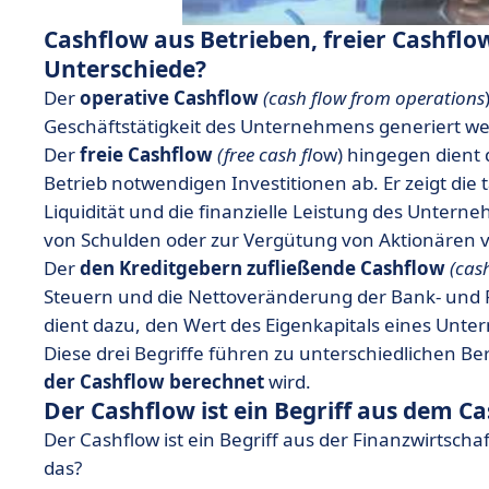
Cashflow aus Betrieben, freier Cashflow
Unterschiede?
Der
operative Cashflow
(cash flow from operations
Geschäftstätigkeit des Unternehmens generiert w
Der
freie Cashflow
(free cash fl
ow) hingegen dient d
Betrieb notwendigen Investitionen ab. Er zeigt di
Liquidität und die finanzielle Leistung des Unterne
von Schulden oder zur Vergütung von Aktionären 
Der
den Kreditgebern zufließende Cashflow
(cas
Steuern und die Nettoveränderung der Bank- und 
dient dazu, den Wert des Eigenkapitals eines Unt
Diese drei Begriffe führen zu unterschiedlichen 
der Cashflow berechnet
wird.
Der Cashflow ist ein Begriff aus dem C
Der Cashflow ist ein Begriff aus der Finanzwirtsch
das?