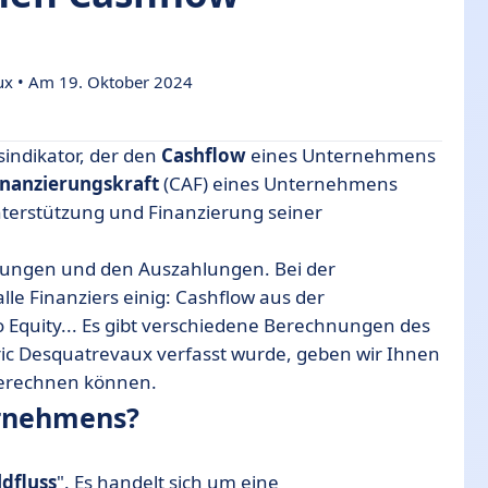
ux • Am 19. Oktober 2024
isindikator, der den
Cashflow
eines Unternehmens
inanzierungskraft
(CAF) eines Unternehmens
terstützung und Finanzierung seiner
hlungen und den Auszahlungen. Bei der
w zu vermeiden.
alle Finanziers einig: Cashflow aus der
to Equity... Es gibt verschiedene Berechnungen des
ric Desquatrevaux verfasst wurde, geben wir Ihnen
 berechnen können.
ernehmens?
ldfluss
". Es handelt sich um eine