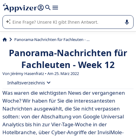
beantworten (mehrere Zeilen mit
Shift + Eingabe
).
Die KI von Appvizer führt Sie bei der Nutzung oder Auswahl
von SaaS-Software in Unternehmen.
Panorama-Nachrichten für Fachleuten - Week 12
Panorama-Nachrichten für
Fachleuten - Week 12
Von
Jérémy Hasenfratz
• Am 25. März 2022
Inhaltsverzeichnis
Was waren die wichtigsten News der vergangenen
• #Marketing
Woche? Wir haben für Sie die interessantesten
• #HR
Nachrichten ausgewählt, die Sie nicht verpassen
sollten: von der Abschaltung von Google Universal
• #IT
Analytics bis hin zur Vier-Tage-Woche in der
Hotelbranche, über Cyber-Angriffe der InvisiMole-