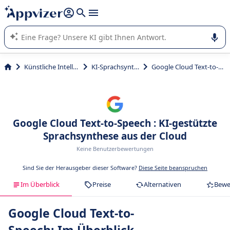
beantworten (mehrere Zeilen mit
Shift + Eingabe
).
Die KI von Appvizer führt Sie bei der Nutzung oder Auswahl
von SaaS-Software in Unternehmen.
Künstliche Intelligenz
KI-Sprachsynthese
Google Cloud Text-to-Speech
Google Cloud Text-to-Speech : KI-gestützte
Sprachsynthese aus der Cloud
Keine Benutzerbewertungen
Sind Sie der Herausgeber dieser Software?
Diese Seite beanspruchen
Im Überblick
Preise
Alternativen
Bewe
Google Cloud Text-to-