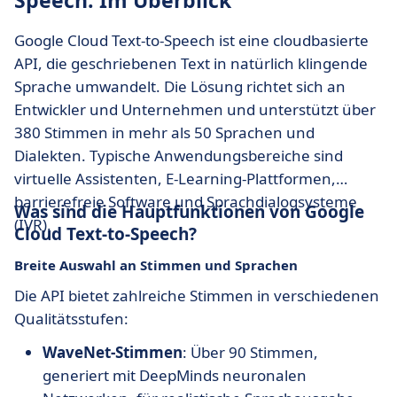
Speech: Im Überblick
Google Cloud Text-to-Speech ist eine cloudbasierte
API, die geschriebenen Text in natürlich klingende
Sprache umwandelt. Die Lösung richtet sich an
Entwickler und Unternehmen und unterstützt über
380 Stimmen in mehr als 50 Sprachen und
Dialekten. Typische Anwendungsbereiche sind
virtuelle Assistenten, E-Learning-Plattformen,
barrierefreie Software und Sprachdialogsysteme
Was sind die Hauptfunktionen von Google
(IVR).
Cloud Text-to-Speech?
Breite Auswahl an Stimmen und Sprachen
Die API bietet zahlreiche Stimmen in verschiedenen
Qualitätsstufen:
WaveNet-Stimmen
: Über 90 Stimmen,
generiert mit DeepMinds neuronalen