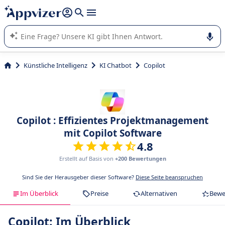
beantworten (mehrere Zeilen mit
Shift + Eingabe
).
Die KI von Appvizer führt Sie bei der Nutzung oder Auswahl
von SaaS-Software in Unternehmen.
Künstliche Intelligenz
KI Chatbot
Copilot
Copilot : Effizientes Projektmanagement
mit Copilot Software
4.8
Erstellt auf Basis von
+200 Bewertungen
Sind Sie der Herausgeber dieser Software?
Diese Seite beanspruchen
Im Überblick
Preise
Alternativen
Bewe
Copilot: Im Überblick