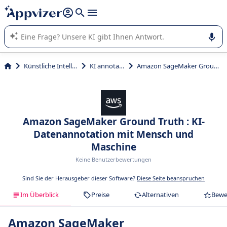
beantworten (mehrere Zeilen mit
Shift + Eingabe
).
Die KI von Appvizer führt Sie bei der Nutzung oder Auswahl
von SaaS-Software in Unternehmen.
Künstliche Intelligenz
KI annotation
Amazon SageMaker Ground Truth
Amazon SageMaker Ground Truth : KI-
Datenannotation mit Mensch und
Maschine
Keine Benutzerbewertungen
Sind Sie der Herausgeber dieser Software?
Diese Seite beanspruchen
Im Überblick
Preise
Alternativen
Bewe
Amazon SageMaker