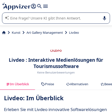
beantworten (mehrere Zeilen mit
Shift + Eingabe
).
Die KI von Appvizer führt Sie bei der Nutzung oder Auswahl
von SaaS-Software in Unternehmen.
Kunst
Art Gallery Management
Livdeo
Livdeo : Interaktive Medienlösungen für
Tourismussoftware
Keine Benutzerbewertungen
Im Überblick
Preise
Alternativen
Bewe
Livdeo: Im Überblick
Erleben Sie mit Livdeo innovative Softwarelösungen