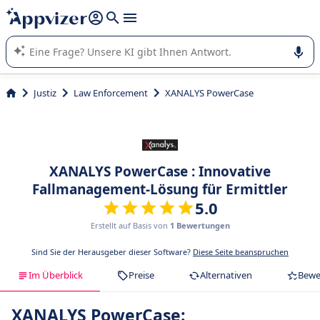
beantworten (mehrere Zeilen mit
Shift + Eingabe
).
Die KI von Appvizer führt Sie bei der Nutzung oder Auswahl
von SaaS-Software in Unternehmen.
Justiz
Law Enforcement
XANALYS PowerCase
XANALYS PowerCase : Innovative
Fallmanagement-Lösung für Ermittler
5.0
Erstellt auf Basis von
1 Bewertungen
Sind Sie der Herausgeber dieser Software?
Diese Seite beanspruchen
Im Überblick
Preise
Alternativen
Bewe
XANALYS PowerCase: