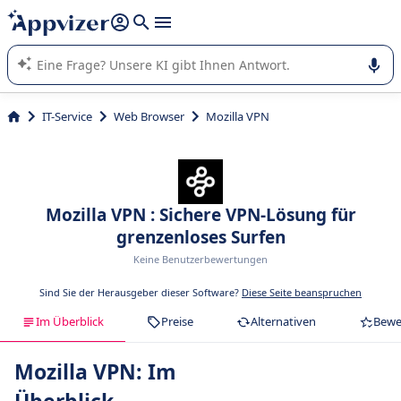
beantworten (mehrere Zeilen mit
Shift + Eingabe
).
Die KI von Appvizer führt Sie bei der Nutzung oder Auswahl
von SaaS-Software in Unternehmen.
IT-Service
Web Browser
Mozilla VPN
Mozilla VPN : Sichere VPN-Lösung für
grenzenloses Surfen
Keine Benutzerbewertungen
Sind Sie der Herausgeber dieser Software?
Diese Seite beanspruchen
Im Überblick
Preise
Alternativen
Bewe
Mozilla VPN: Im