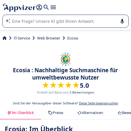
beantworten (mehrere Zeilen mit
Shift + Eingabe
).
Die KI von Appvizer führt Sie bei der Nutzung oder Auswahl
von SaaS-Software in Unternehmen.
IT-Service
Web Browser
Ecosia
Ecosia : Nachhaltige Suchmaschine für
umweltbewusste Nutzer
5.0
Erstellt auf Basis von
2 Bewertungen
Sind Sie der Herausgeber dieser Software?
Diese Seite beanspruchen
Im Überblick
Preise
Alternativen
Bewe
Ecosia: Im Überblick