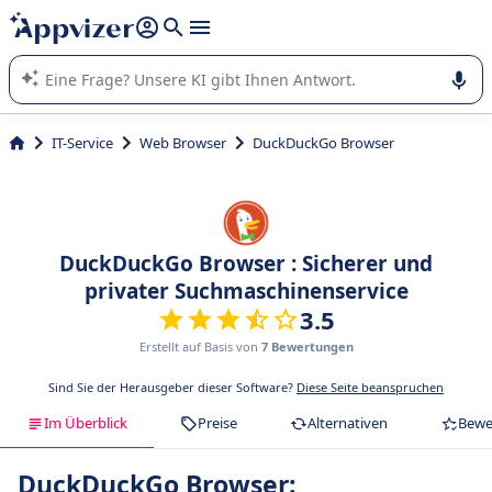
beantworten (mehrere Zeilen mit
Shift + Eingabe
).
Die KI von Appvizer führt Sie bei der Nutzung oder Auswahl
von SaaS-Software in Unternehmen.
IT-Service
Web Browser
DuckDuckGo Browser
DuckDuckGo Browser : Sicherer und
privater Suchmaschinenservice
3.5
Erstellt auf Basis von
7 Bewertungen
Sind Sie der Herausgeber dieser Software?
Diese Seite beanspruchen
Im Überblick
Preise
Alternativen
Bewe
DuckDuckGo Browser: