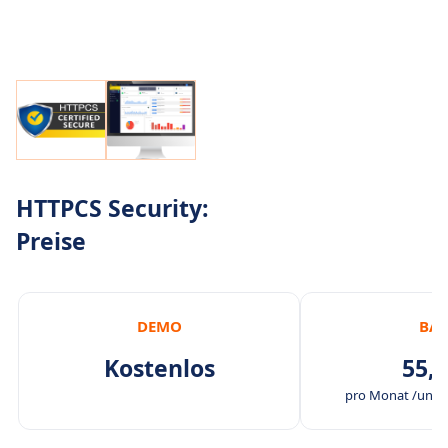
HTTPCS Security:
Preise
DEMO
BAS
Kostenlos
55,0
pro Monat /unbe