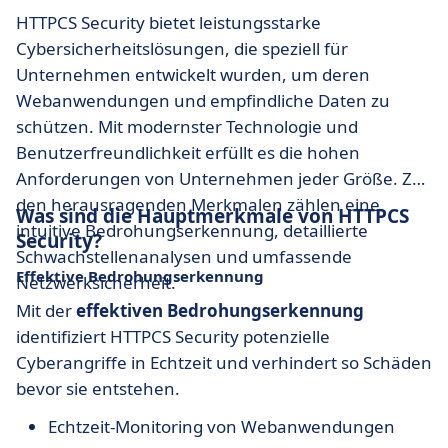
HTTPCS Security bietet leistungsstarke
Cybersicherheitslösungen, die speziell für
Unternehmen entwickelt wurden, um deren
Webanwendungen und empfindliche Daten zu
schützen. Mit modernster Technologie und
Benutzerfreundlichkeit erfüllt es die hohen
Anforderungen von Unternehmen jeder Größe. Zu
den herausragenden Merkmalen zählen eine
Was sind die Hauptmerkmale von HTTPCS
intuitive Bedrohungserkennung, detaillierte
Security?
Schwachstellenanalysen und umfassende
Effektive Bedrohungserkennung
Netzwerksicherheit.
Mit der
effektiven Bedrohungserkennung
identifiziert HTTPCS Security potenzielle
Cyberangriffe in Echtzeit und verhindert so Schäden
bevor sie entstehen.
Echtzeit-Monitoring von Webanwendungen