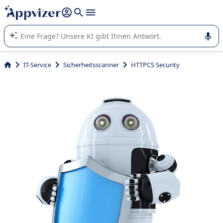
beantworten (mehrere Zeilen mit
Shift + Eingabe
).
Die KI von Appvizer führt Sie bei der Nutzung oder Auswahl
von SaaS-Software in Unternehmen.
IT-Service
Sicherheitsscanner
HTTPCS Security