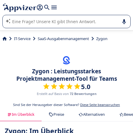
beantworten (mehrere Zeilen mit
Shift + Eingabe
).
Die KI von Appvizer führt Sie bei der Nutzung oder Auswahl
von SaaS-Software in Unternehmen.
IT-Service
SaaS-Ausgabenmanagement
Zygon
Zygon : Leistungsstarkes
Projektmanagement-Tool für Teams
5.0
Erstellt auf Basis von
72 Bewertungen
Sind Sie der Herausgeber dieser Software?
Diese Seite beanspruchen
Im Überblick
Preise
Alternativen
Bewe
Zygon: Im Überblick