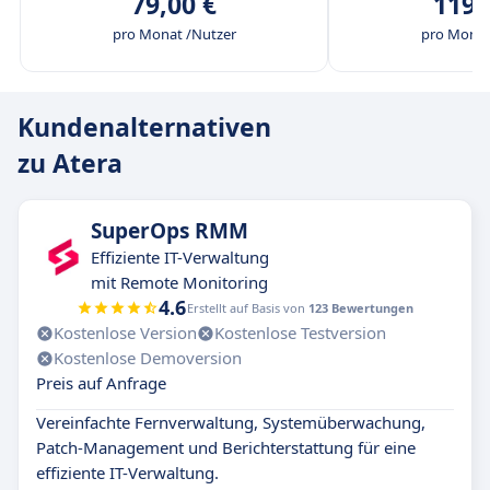
79,00 €
119,
pro Monat /Nutzer
pro Monat
Kundenalternativen
zu Atera
SuperOps RMM
Effiziente IT-Verwaltung
mit Remote Monitoring
4.6
Erstellt auf Basis von
123 Bewertungen
Kostenlose Version
Kostenlose Testversion
Kostenlose Demoversion
Preis auf Anfrage
Vereinfachte Fernverwaltung, Systemüberwachung,
Patch-Management und Berichterstattung für eine
effiziente IT-Verwaltung.