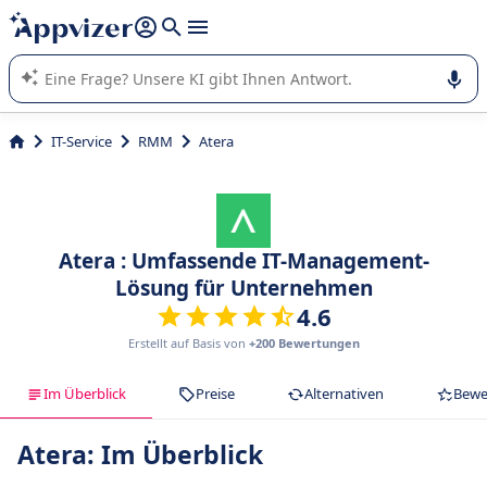
beantworten (mehrere Zeilen mit
Shift + Eingabe
).
Die KI von Appvizer führt Sie bei der Nutzung oder Auswahl
von SaaS-Software in Unternehmen.
IT-Service
RMM
Atera
Atera : Umfassende IT-Management-
Lösung für Unternehmen
4.6
Erstellt auf Basis von
+200 Bewertungen
Im Überblick
Preise
Alternativen
Bewe
Atera: Im Überblick