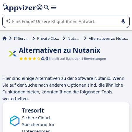
beantworten (mehrere Zeilen mit
Shift + Eingabe
).
Die KI von Appvizer führt Sie bei der Nutzung oder Auswahl
von SaaS-Software in Unternehmen.
IT-Service
Private Cloud
Nutanix
Alternativen zu Nutanix
Alternativen zu Nutanix
4.0
Erstellt auf Basis von
1 Bewertungen
Hier sind einige Alternativen zu der Software Nutanix. Wenn
Sie auf der Suche nach anderen Optionen sind, die ähnliche
Funktionen bieten, könnten Ihnen die folgenden Tools
weiterhelfen.
Tresorit
Sichere Cloud-
Speicherung für
Unternehmen