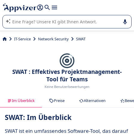
beantworten (mehrere Zeilen mit
Shift + Eingabe
).
Die KI von Appvizer führt Sie bei der Nutzung oder Auswahl
von SaaS-Software in Unternehmen.
IT-Service
Network Security
SWAT
SWAT : Effektives Projektmanagement-
Tool für Teams
Keine Benutzerbewertungen
Im Überblick
Preise
Alternativen
Bewe
SWAT: Im Überblick
SWAT ist ein umfassendes Software-Tool, das darauf