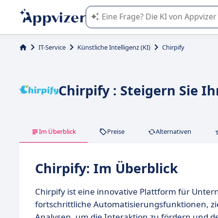
Die KI von Appvizer führt Sie bei d
IT-Service
Künstliche Intelligenz (KI)
Chirpify
Chirpify : Steigern Sie 
Im Überblick
Preise
Alternativen
Chirpify: Im Überblick
Chirpify ist eine innovative Plattform für Unte
fortschrittliche Automatisierungsfunktionen, 
Analysen, um die Interaktion zu fördern und 