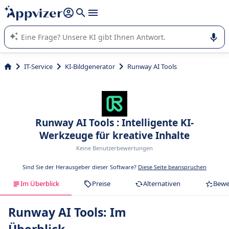
beantworten (mehrere Zeilen mit
Shift + Eingabe
).
Die KI von Appvizer führt Sie bei der Nutzung oder Auswahl
von SaaS-Software in Unternehmen.
IT-Service
KI-Bildgenerator
Runway AI Tools
Runway AI Tools : Intelligente KI-
Werkzeuge für kreative Inhalte
Keine Benutzerbewertungen
Sind Sie der Herausgeber dieser Software?
Diese Seite beanspruchen
Im Überblick
Preise
Alternativen
Bewe
Runway AI Tools: Im