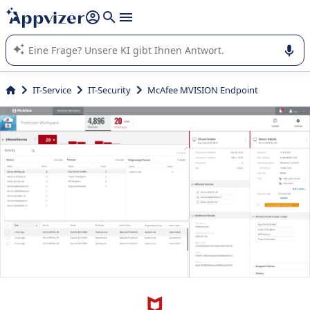
beantworten (mehrere Zeilen mit
Shift + Eingabe
).
Die KI von Appvizer führt Sie bei der Nutzung oder Auswahl
von SaaS-Software in Unternehmen.
IT-Service
IT-Security
McAfee MVISION Endpoint