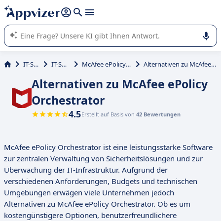
beantworten (mehrere Zeilen mit
Shift + Eingabe
).
Die KI von Appvizer führt Sie bei der Nutzung oder Auswahl
von SaaS-Software in Unternehmen.
IT-Service
IT-Security
McAfee ePolicy Orchestrator
Alternativen zu McAfee ePolicy Orchestrator
Alternativen zu McAfee ePolicy
Orchestrator
4.5
Erstellt auf Basis von
42 Bewertungen
McAfee ePolicy Orchestrator ist eine leistungsstarke Software
zur zentralen Verwaltung von Sicherheitslösungen und zur
Überwachung der IT-Infrastruktur. Aufgrund der
verschiedenen Anforderungen, Budgets und technischen
Umgebungen erwägen viele Unternehmen jedoch
Alternativen zu McAfee ePolicy Orchestrator. Ob es um
kostengünstigere Optionen, benutzerfreundlichere