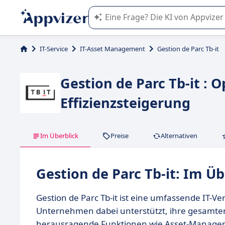
Die KI von Appvizer führt Sie bei d
IT-Service
IT-Asset Management
Gestion de Parc Tb-it
Gestion de Parc Tb-it : 
Effizienzsteigerung
Im Überblick
Preise
Alternativen
Gestion de Parc Tb-it: Im Üb
Gestion de Parc Tb-it ist eine umfassende IT-Ve
Unternehmen dabei unterstützt, ihre gesamten 
herausragende Funktionen wie Asset-Manageme