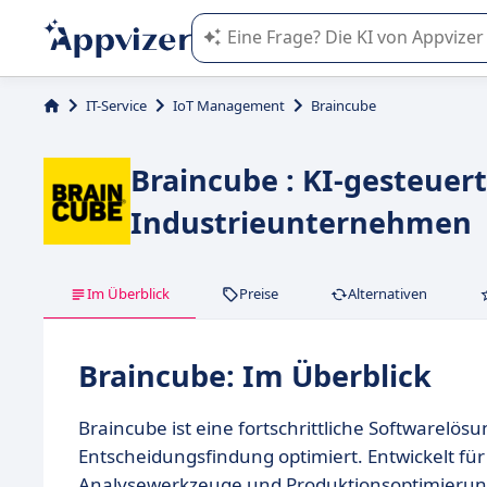
Die KI von Appvizer führt Sie bei d
IT-Service
IoT Management
Braincube
Braincube : KI-gesteuer
Industrieunternehmen
Im Überblick
Preise
Alternativen
Braincube: Im Überblick
Braincube ist eine fortschrittliche Softwarelö
Entscheidungsfindung optimiert. Entwickelt für 
Analysewerkzeuge und Produktionsoptimierung