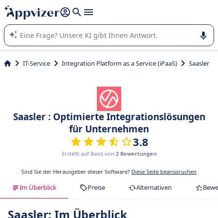
beantworten (mehrere Zeilen mit
Shift + Eingabe
).
Die KI von Appvizer führt Sie bei der Nutzung oder Auswahl
von SaaS-Software in Unternehmen.
IT-Service
Integration Platform as a Service (iPaaS)
Saasler
Saasler : Optimierte Integrationslösungen
für Unternehmen
3.8
Erstellt auf Basis von
2 Bewertungen
Sind Sie der Herausgeber dieser Software?
Diese Seite beanspruchen
Im Überblick
Preise
Alternativen
Bewe
Saasler: Im Überblick