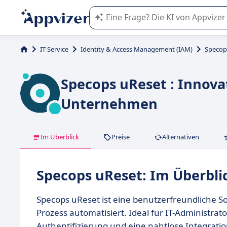
Die KI von Appvizer führt Sie bei d
IT-Service
Identity & Access Management (IAM)
Specop
Specops uReset : Innova
Unternehmen
Im Überblick
Preise
Alternativen
Specops uReset: Im Überbli
Specops uReset ist eine benutzerfreundliche 
Prozess automatisiert. Ideal für IT-Administrato
Authentifizierung und eine nahtlose Integrati