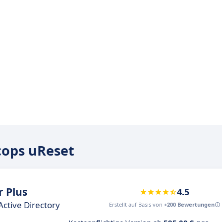
cops uReset
 Plus
4.5
Active Directory
Erstellt auf Basis von
+200 Bewertungen