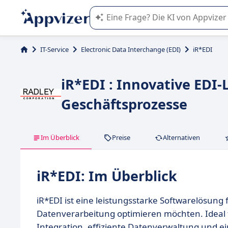
Die KI von Appvizer führt Sie bei d
IT-Service
Electronic Data Interchange (EDI)
iR*EDI
iR*EDI : Innovative EDI-
Geschäftsprozesse
Im Überblick
Preise
Alternativen
iR*EDI: Im Überblick
iR*EDI ist eine leistungsstarke Softwarelösung
Datenverarbeitung optimieren möchten. Ideal 
Integration, effiziente Datenverwaltung und e