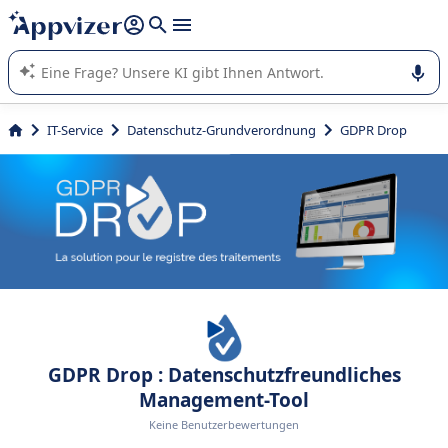
beantworten (mehrere Zeilen mit
Shift + Eingabe
).
Die KI von Appvizer führt Sie bei der Nutzung oder Auswahl
von SaaS-Software in Unternehmen.
IT-Service
Datenschutz-Grundverordnung
GDPR Drop
GDPR Drop : Datenschutzfreundliches
Management-Tool
Keine Benutzerbewertungen