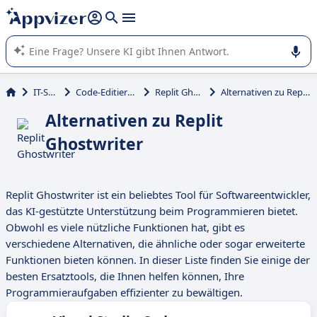
beantworten (mehrere Zeilen mit
Shift + Eingabe
).
Die KI von Appvizer führt Sie bei der Nutzung oder Auswahl
von SaaS-Software in Unternehmen.
IT-Service
Code-Editierwerkzeuge
Replit Ghostwriter
Alternativen zu Replit Ghostwriter
Alternativen zu Replit
Ghostwriter
Replit Ghostwriter ist ein beliebtes Tool für Softwareentwickler,
das KI-gestützte Unterstützung beim Programmieren bietet.
Obwohl es viele nützliche Funktionen hat, gibt es
verschiedene Alternativen, die ähnliche oder sogar erweiterte
Funktionen bieten können. In dieser Liste finden Sie einige der
besten Ersatztools, die Ihnen helfen können, Ihre
Programmieraufgaben effizienter zu bewältigen.