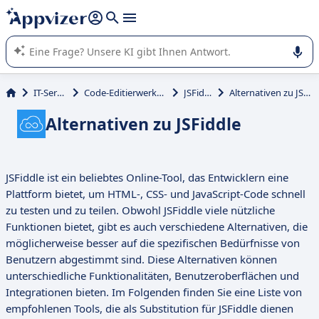
beantworten (mehrere Zeilen mit
Shift + Eingabe
).
Die KI von Appvizer führt Sie bei der Nutzung oder Auswahl
von SaaS-Software in Unternehmen.
IT-Service
Code-Editierwerkzeuge
JSFiddle
Alternativen zu JSFiddle
Alternativen zu JSFiddle
JSFiddle ist ein beliebtes Online-Tool, das Entwicklern eine
Plattform bietet, um HTML-, CSS- und JavaScript-Code schnell
zu testen und zu teilen. Obwohl JSFiddle viele nützliche
Funktionen bietet, gibt es auch verschiedene Alternativen, die
möglicherweise besser auf die spezifischen Bedürfnisse von
Benutzern abgestimmt sind. Diese Alternativen können
unterschiedliche Funktionalitäten, Benutzeroberflächen und
Integrationen bieten. Im Folgenden finden Sie eine Liste von
empfohlenen Tools, die als Substitution für JSFiddle dienen